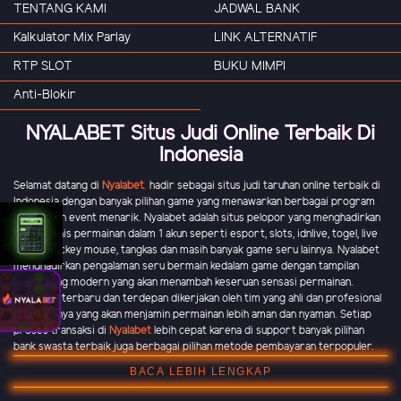
TENTANG KAMI
JADWAL BANK
Kalkulator Mix Parlay
LINK ALTERNATIF
RTP SLOT
BUKU MIMPI
Anti-Blokir
NYALABET Situs Judi Online Terbaik Di
Indonesia
Selamat datang di
Nyalabet
.
hadir sebagai situs judi taruhan online terbaik di
Indonesia dengan banyak pilihan game yang menawarkan berbagai program
promo dan event menarik. Nyalabet adalah situs pelopor yang menghadirkan
banyak jenis permainan dalam 1 akun seperti esport, slots, idnlive, togel, live
casino, mickey mouse, tangkas dan masih banyak game seru lainnya. Nyalabet
menghadirkan pengalaman seru bermain kedalam game dengan tampilan
grafik yang modern yang akan menambah keseruan sensasi permainan.
Teknologi terbaru dan terdepan dikerjakan oleh tim yang ahli dan profesional
di bidangnya yang akan menjamin permainan lebih aman dan nyaman. Setiap
proses transaksi di
Nyalabet
lebih cepat karena di support banyak pilihan
bank swasta terbaik juga berbagai pilihan metode pembayaran terpopuler.
BACA LEBIH LENGKAP