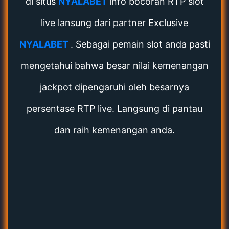
di situs
NYALABET
info bocoran RTP slot
live lansung dari partner Exclusive
NYALABET
. Sebagai pemain slot anda pasti
mengetahui bahwa besar nilai kemenangan
jackpot dipengaruhi oleh besarnya
persentase RTP live. Langsung di pantau
dan raih kemenangan anda.