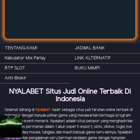
TENTANG KAMI
JADWAL BANK
Kalkulator Mix Parlay
LINK ALTERNATIF
RTP SLOT
BUKU MIMPI
Anti-Blokir
NYALABET Situs Judi Online Terbaik Di
Indonesia
Selamat datang di
Nyalabet
.
hadir sebagai situs judi taruhan online terbaik di
Indonesia dengan banyak pilihan game yang menawarkan berbagai program
promo dan event menarik. Nyalabet adalah situs pelopor yang menghadirkan
banyak jenis permainan dalam 1 akun seperti esport, slots, idnlive, togel, live
casino, mickey mouse, tangkas dan masih banyak game seru lainnya. Nyalabet
menghadirkan pengalaman seru bermain kedalam game dengan tampilan